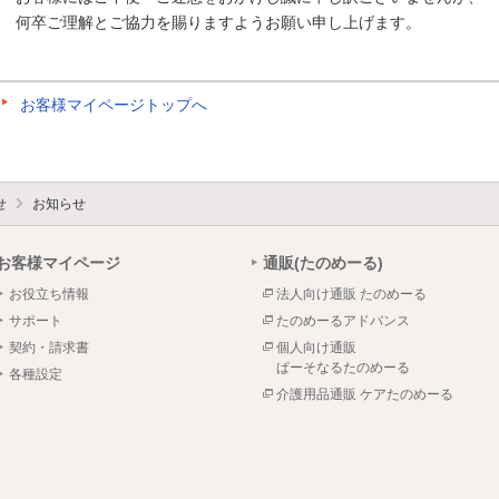
何卒ご理解とご協力を賜りますようお願い申し上げます。
お客様マイページトップへ
せ
お知らせ
お客様マイページ
通販(たのめーる)
お役立ち情報
法人向け通販 たのめーる
サポート
たのめーるアドバンス
契約・請求書
個人向け通販
ぱーそなるたのめーる
各種設定
介護用品通販 ケアたのめーる