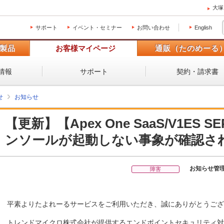
大塚
サポート
イベント・セミナー
お問い合わせ
English
製品
お客様マイページ
通販（たのめーる
情報
サポート
契約・請求書
せ
お知らせ
【更新】【Apex One SaaS/V1ES
ンソールが起動しない事象が確認さ
お知らせ管
障害
平素よりたよれーるサービスをご利用いただき、誠にありがとうござ
トレンドマイクロ株式会社が提供するエンドポイントセキュリティ対