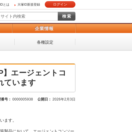
ログイン
IDとは
大塚ID新規登録
）
企業情報
各種設定
 SEP】エージェントコ
れています
理番号：
0000005938
公開日：
2026年2月3日
います。
策製品において、エージェントコンソー