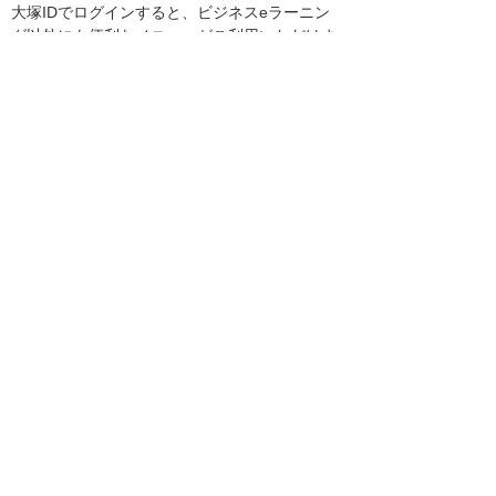
大塚IDでログインすると、ビジネスeラーニン
グ以外にも便利なメニューがご利用いただけま
す。
大塚IDのメリットや登録方法を、動画を交えて
ご紹介しています。
▼大塚IDではじめよう！
https://www.otsuka-shokai.co.jp/otsuka-id/
引き続き、お客様に役立つ機能やサービスの改
善に努めて参ります。
以上
お客様マイページトップへ
お客様マイページ
最新のお知らせ
お知らせ
イベント・セミナー
お問い合わせ
ニュース・お知らせ
情報セキュリティ基本方針