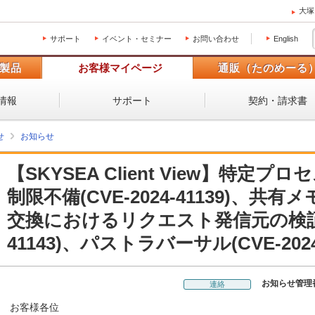
大塚
サポート
イベント・セミナー
お問い合わせ
English
製品
お客様マイページ
通販（たのめーる
情報
サポート
契約・請求書
せ
お知らせ
【SKYSEA Client View】特
制限不備(CVE-2024-41139)、
交換におけるリクエスト発信元の検証欠如
41143)、パストラバーサル(CVE-2024-
お知らせ管理
連絡
お客様各位