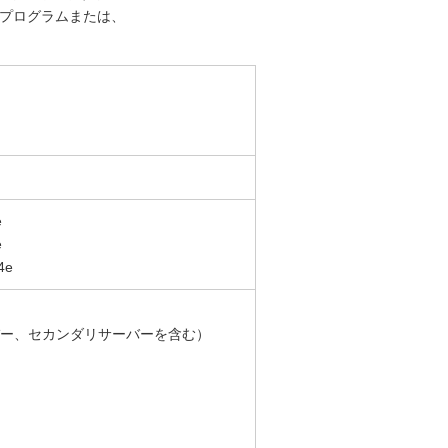
トプログラムまたは、
e
e
4e
ー、セカンダリサーバーを含む）