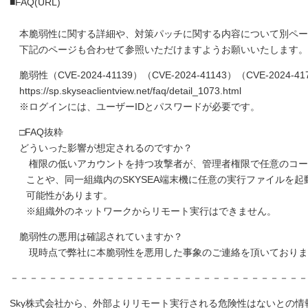
■FAQ(URL)
本脆弱性に関する詳細や、対策パッチに関する内容について別ペー
下記のページも合わせて参照いただけますようお願いいたします。
脆弱性（CVE-2024-41139）（CVE-2024-41143）（CVE-2024-4
https://sp.skyseaclientview.net/faq/detail_1073.html
※ログインには、ユーザーIDとパスワードが必要です。
□FAQ抜粋
どういった影響が想定されるのですか？
権限の低いアカウントを持つ攻撃者が、管理者権限で任意のコー
ことや、同一組織内のSKYSEA端末機に任意の実行ファイルを起
可能性があります。
※組織外のネットワークからリモート実行はできません。
脆弱性の悪用は確認されていますか？
現時点で弊社に本脆弱性を悪用した事象のご連絡を頂いておりま
－－－－－－－－－－－－－－－－－－－－－－－－－－－－－－－
Sky株式会社から、外部よりリモート実行される危険性はないとの情