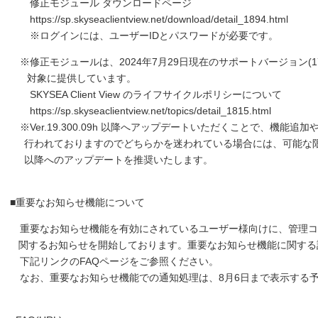
修正モジュール ダウンロードページ
https://sp.skyseaclientview.net/download/detail_1894.html
※ログインには、ユーザーIDとパスワードが必要です。
※修正モジュールは、2024年7月29日現在のサポートバージョン(17.000.
対象に提供しています。
SKYSEA Client View のライフサイクルポリシーについて
https://sp.skyseaclientview.net/topics/detail_1815.html
※Ver.19.300.09h 以降へアップデートいただくことで、機能追
行われておりますのでどちらかを迷われている場合には、可能な限り Ver.
以降へのアップデートを推奨いたします。
■重要なお知らせ機能について
重要なお知らせ機能を有効にされているユーザー様向けに、管理コ
関するお知らせを開始しております。重要なお知らせ機能に関する
下記リンクのFAQページをご参照ください。
なお、重要なお知らせ機能での通知処理は、8月6日まで表示する