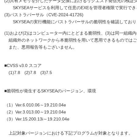
(2)共有メモリを介したデータ交換におけるリクエスト発信元の検証欠如（CV
SKYSEAサービスを利用して任意のEXEを管理者権限で実行で
(3)パストラバーサル（CVE-2024-41726)
SKYSEAの実行機能にパストラバーサルの脆弱性を確認しており
(1)および(2)はコンピューター内にとどまる脆弱性、(3)は同一組
組織外のネットワークから本脆弱性を用いて悪用できるものではご
また、悪用報告等もございません。
■CVSS v3.0 スコア
(1)7.8 (2)7.8 (3)7.5
■脆弱性が発生するSKYSEAのバージョン、環境
（1）Ver.6.010.06～19.210.04e
（2）Ver.3.013.00～19.210.04e
（3）Ver.15.200.13i～19.210.04e
上記対象バージョンにおける下記プログラムが対象となります。