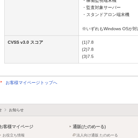
・稼働監視端末機
・監査対象サーバー
・スタンドアロン端末機
※いずれもWindows OSが
CVSS v3.0 スコア
(1)7.8
(2)7.8
(3)7.5
お客様マイページトップへ
せ
お知らせ
お客様マイページ
通販(たのめーる)
お役立ち情報
法人向け通販 たのめーる