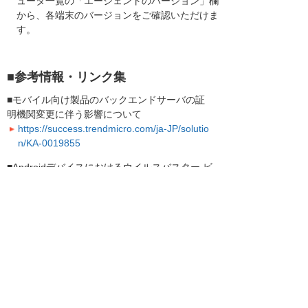
ュータ一覧の「エージェントのバージョン」欄
から、各端末のバージョンをご確認いただけま
す。
■参考情報・リンク集
■モバイル向け製品のバックエンドサーバの証
明機関変更に伴う影響について
https://success.trendmicro.com/ja-JP/solutio
n/KA-0019855
■Androidデバイスにおけるウイルスバスター ビ
ジネスセキュリティサービスの最新版への更新
手順
https://success.trendmicro.com/ja-JP/solutio
n/KA-0006511
Google Play ヘルプ：Android でアプリを更
新する方法
■iOS/iPadOS デバイスにおけるウイルスバスタ
ー ビジネスセキュリティサービスの最新版への