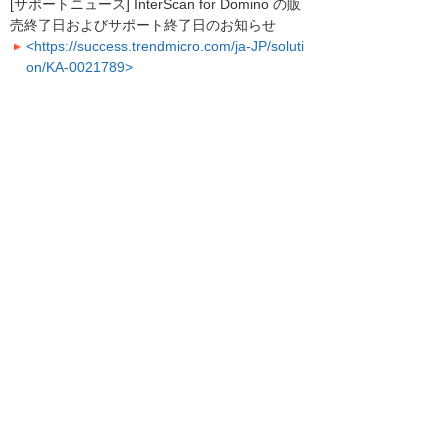
[サポートニュース] InterScan for Domino の販
売終了日およびサポート終了日のお知らせ
<https://success.trendmicro.com/ja-JP/soluti
on/KA-0021789>
ご不明点がございましたら、弊社サポート窓口
までお問い合わせください。
お客様マイページトップへ
お客様マイページ
最新のお知らせ
お知らせ
イベント・セミナー
お問い合わせ
ニュース・お知らせ
情報セキュリティ基本方針
個人情報保護方針
ソーシャルメディア利用方針
サイトの利用条件
ヘルプ