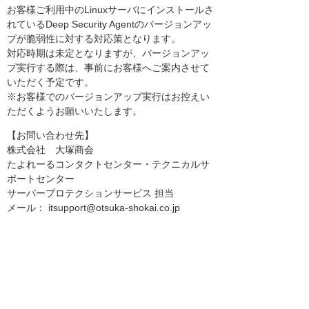
お客様ご利用中のLinuxサーバにインストールさ
れているDeep Security Agentのバージョンアッ
プが脆弱性に対する対応策となります。
対応時期は未定となりますが、バージョンアッ
プ実行する際は、事前にお客様へご案内させて
いただく予定です。
※お客様でのバージョンアップ実行はお控えい
ただくようお願いいたします。
【お問い合わせ先】
株式会社 大塚商会
たよれーるコンタクトセンター・テクニカルサ
ポートセンター
サーバープロテクションサービス 担当
メール： itsupport@otsuka-shokai.co.jp
電話 ： 0120-555-015
※電話受付時間：平日 9:00～17:30
※誠に勝手ながら祝祭日、当社休業日は除かせ
ていただきます。
【トレンドマイクロ社公式案内】
アラート/アドバイザリ：Deep Security および