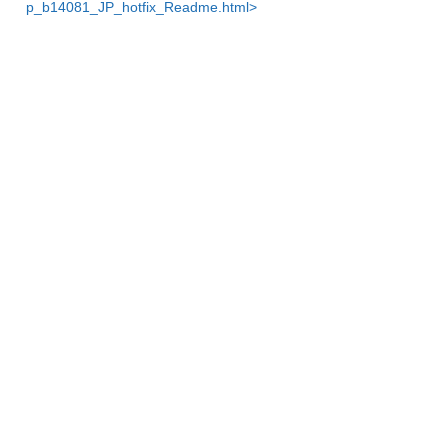
p_b14081_JP_hotfix_Readme.html>
【Apex One SaaS / Standard Endpoint Protecti
onをご利用のお客様】
2025年7月31日に緩和策が適用済みのため、お
客様による対応は不要です。
■ 追加情報・参考リンク
【注意喚起】弊社製品の脆弱性を悪用した攻撃
に関する情報
サポート情報ページ
本脆弱性を悪用するには、攻撃者が対象端末に
アクセスできる必要があります。信頼されたネ
ットワークからのみ管理コンソールへのアクセ
スを許可することで、リスクを軽減することが
可能です。