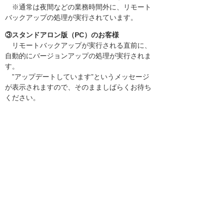
※通常は夜間などの業務時間外に、リモート
バックアップの処理が実行されています。
③スタンドアロン版（PC）のお客様
リモートバックアップが実行される直前に、
自動的にバージョンアップの処理が実行されま
す。
”アップデートしています”というメッセージ
が表示されますので、そのまましばらくお待ち
ください。
1～10秒程度で終了して、リモートバックア
ップの処理が開始されます。
※通常は全業務物理バックアップの実行後
に、リモートバックアップの処理が実行されま
す。
【バージョンアップ実施日程】
2024年７月25日以降
にバージョンアップを実
行します。
多くのお客様のバージョンアップが同時に実
行されないように調整いたしますので、誠に申
し訳ありませんが、バージョンアップを実施す