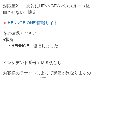
対応策2：一次的にHENNGEをパススルー（経
由させない）設定
HENNGE ONE 情報サイト
をご確認ください
●状況
・HENNGE 復旧しました
インシデント番号：ＭＳ側なし
お客様のテナントによって状況が異なりますの
で、Microsoft 365 管理センターの
サービス正常性の情報をご確認ください。
[Microsoft365] インシデント（障害）の確認
方法
お客様には大変ご迷惑をお掛けいたしまして、
誠に申し訳ございません。