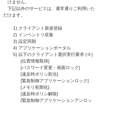
けません。
下記以外のサービスは、通常通りご利用いた
だけます。
1) クライアント新規登録
2) インベントリ収集
3) 設定同期
4) アプリケーションポータル
5) 以下のクライアント選択実行要求 (※)
[位置情報取得]
[パスワード変更・画面ロック]
[違反時ポリシ割当]
[緊急制御アプリケーションロック]
[メモリ初期化]
[違反時ポリシ解除]
[緊急制御アプリケーションアンロッ
ク]
※メンテナンス中にユーザーコンソールか
ら実行することはできますが、
Android端末への処理はメンテナンス終
了後に実行されます。