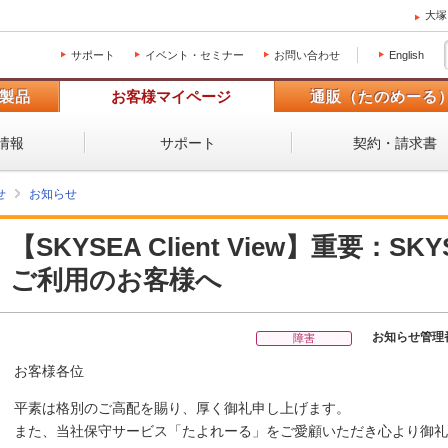
大塚
サポート
イベント・セミナー
お問い合わせ
English
製品
お客様マイページ
通販（たのめーる
情報
サポート
契約・請求書
せ
お知らせ
【SKYSEA Client View】重要：SKYSE
ご利用のお客様へ
お知らせ管理
障害
お客様各位
平素は格別のご高配を賜り、厚く御礼申し上げます。
また、当社保守サービス「たよれーる」をご愛顧いただき心より御礼