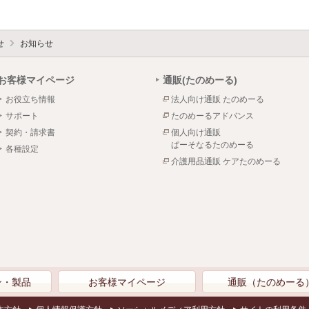
せ
お知らせ
お客様マイページ
通販(たのめーる)
お役立ち情報
法人向け通販 たのめーる
サポート
たのめーるアドバンス
契約・請求書
個人向け通販
ぱーそなるたのめーる
各種設定
介護用品通販 ケアたのめーる
ン・製品
お客様マイページ
通販（たのめーる