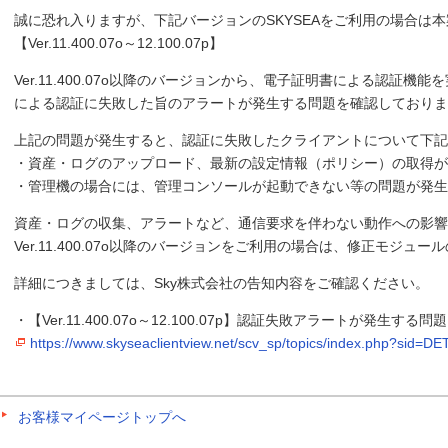
誠に恐れ入りますが、下記バージョンのSKYSEAをご利用の場合は
【Ver.11.400.07o～12.100.07p】
Ver.11.400.07o以降のバージョンから、電子証明書による認証
による認証に失敗した旨のアラートが発生する問題を確認しておりま
上記の問題が発生すると、認証に失敗したクライアントについて下記
・資産・ログのアップロード、最新の設定情報（ポリシー）の取得が
・管理機の場合には、管理コンソールが起動できない等の問題が発生
資産・ログの収集、アラートなど、通信要求を伴わない動作への影
Ver.11.400.07o以降のバージョンをご利用の場合は、修正モジュ
詳細につきましては、Sky株式会社の告知内容をご確認ください。
・【Ver.11.400.07o～12.100.07p】認証失敗アラートが発生する問
https://www.skyseaclientview.net/scv_sp/topics/index.php?sid=
お客様マイページトップへ