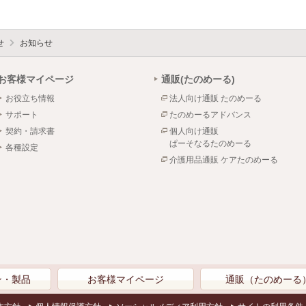
せ
お知らせ
お客様マイページ
通販(たのめーる)
お役立ち情報
法人向け通販 たのめーる
サポート
たのめーるアドバンス
契約・請求書
個人向け通販
ぱーそなるたのめーる
各種設定
介護用品通販 ケアたのめーる
ン・製品
お客様マイページ
通販（たのめーる