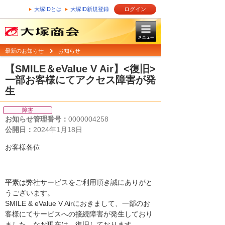
大塚IDとは
大塚ID新規登録
ログイン
最新のお知らせ
お知らせ
【SMILE＆eValue V Air】<復旧>
一部お客様にてアクセス障害が発
生
障害
お知らせ管理番号：
0000004258
公開日：
2024年1月18日
お客様各位
平素は弊社サービスをご利用頂き誠にありがと
うございます。
SMILE & eValue V Airにおきまして、一部のお
客様にてサービスへの接続障害が発生しており
ました。なお現在は、復旧しております。