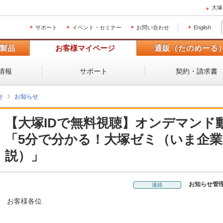
大塚
サポート
イベント・セミナー
お問い合わせ
English
製品
お客様マイページ
通販（たのめーる
情報
サポート
契約・請求書
せ
お知らせ
【大塚IDで無料視聴】オンデマンド
「5分で分かる！大塚ゼミ（いま企
説）」
お知らせ管
連絡
お客様各位