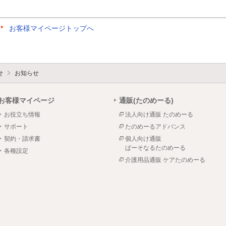
お客様マイページトップへ
せ
お知らせ
お客様マイページ
通販(たのめーる)
お役立ち情報
法人向け通販 たのめーる
サポート
たのめーるアドバンス
契約・請求書
個人向け通販
ぱーそなるたのめーる
各種設定
介護用品通販 ケアたのめーる