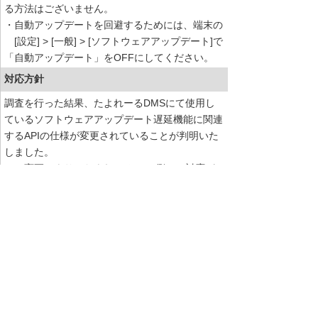
る方法はございません。
・自動アップデートを回避するためには、端末の
[設定] > [一般] > [ソフトウェアアップデート]で
「自動アップデート」をOFFにしてください。
対応方針
調査を行った結果、たよれーるDMSにて使用し
ているソフトウェアアップデート遅延機能に関連
するAPIの仕様が変更されていることが判明いた
しました。
この変更により、たよれーるDMS側での対応が
必要であることが確認されております。
現在、対応方針および時期について慎重に検討を
進めております。
詳細が決まり次第、速やかにご案内申し上げま
す。
お客様マイページトップへ