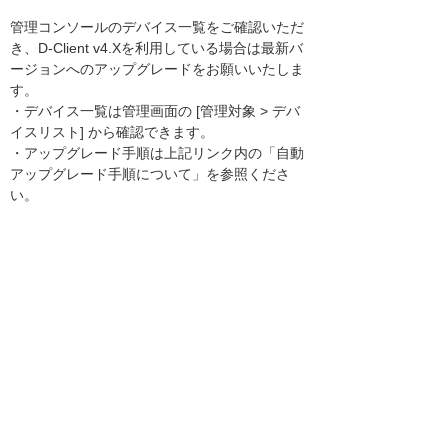
管理コンソールのデバイス一覧をご確認いただ
き、D-Client v4.Xを利用している場合は最新バ
ージョンへのアップグレードをお願いいたしま
す。
・デバイス一覧は管理画面の [管理対象 > デバ
イスリスト] から確認できます。
・アップグレード手順は上記リンク内の「自動
アップグレード手順について」を参照くださ
い。
また過去の不具合で[D-Clientを自動的にアップ
グレード]が有効であるにも関わらず、v.4.X に
なっている場合があります。その場合、再度[D-
Clientを自動的にアップグレード]を無効にし有
効にする必要があります。
Deep Instinct リリースノート - v5.0.0
お客様マイページトップへ