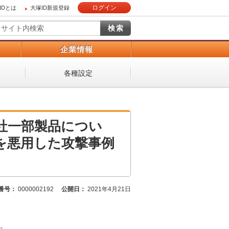
ログイン
IDとは
大塚ID新規登録
）
企業情報
各種設定
社一部製品につい
57)を悪用した攻撃事例
番号：
0000002192
公開日：
2021年4月21日
。