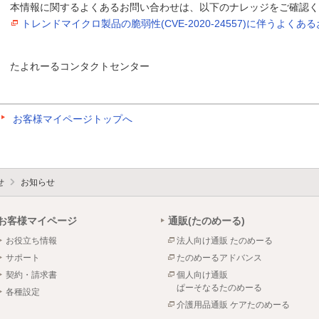
本情報に関するよくあるお問い合わせは、以下のナレッジをご確認く
トレンドマイクロ製品の脆弱性(CVE-2020-24557)に伴うよくあ
たよれーるコンタクトセンター
お客様マイページトップへ
せ
お知らせ
お客様マイページ
通販(たのめーる)
お役立ち情報
法人向け通販 たのめーる
サポート
たのめーるアドバンス
契約・請求書
個人向け通販
ぱーそなるたのめーる
各種設定
介護用品通販 ケアたのめーる