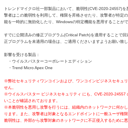
トレンドマイクロ社一部製品において、脆弱性(CVE-2020-2455
撃者はこの脆弱性を利用して、権限を昇格させたり、攻撃者が特定の
能を一時的に無効化したり、Windowsの特定機能を悪用することが
すでに公開済みの修正プログラム(Critical Patch)を適用する
正プログラムを未適用の場合は、ご適用くださいますようお願い致し
影響を受ける製品：
・ウイルスバスターコーポレートエディション
・Trend Micro Apex One
※弊社セキュリティワンコインおよび、ワンコインビジネスセキュリ
せん。
※ウイルスバスター ビジネスセキュリティ にも、CVE-2020-245
いことが確認されております。
※本脆弱性を悪用し攻撃を行うには、組織内のネットワークに何かし
ります。また、攻撃者は対象となるエンドポイントに一般ユーザ権限
脆弱性は、外部から攻撃対象のネットワークに不正侵入するために悪