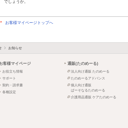
でしょうか。
お客様マイページトップへ
せ
お知らせ
お客様マイページ
通販(たのめーる)
お役立ち情報
法人向け通販 たのめーる
サポート
たのめーるアドバンス
契約・請求書
個人向け通販
ぱーそなるたのめーる
各種設定
介護用品通販 ケアたのめーる