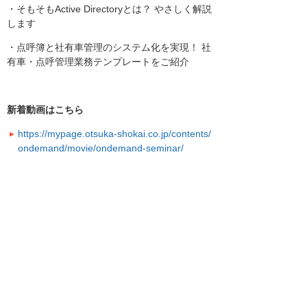
・そもそもActive Directoryとは？ やさしく解説
します
・点呼簿と社有車管理のシステム化を実現！ 社
有車・点呼管理業務テンプレートをご紹介
新着動画はこちら
https://mypage.otsuka-shokai.co.jp/contents/
ondemand/movie/ondemand-seminar/
・大塚ID オンデマンド動画とは
大塚IDのご登録（無料）後、ログインすること
で動画が無料でご視聴いただけるコンテンツで
す。
ビジネスに役立つ豊富な動画を多数公開してお
り、法改正やDXなど、旬な話題の動画もご覧い
ただけます。