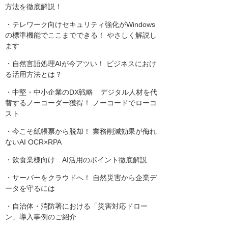
方法を徹底解説！
・テレワーク向けセキュリティ強化がWindows
の標準機能でここまでできる！ やさしく解説し
ます
・自然言語処理AIが今アツい！ ビジネスにおけ
る活用方法とは？
・中堅・中小企業のDX戦略 デジタル人材を代
替するノーコーダー獲得！ ノーコードでローコ
スト
・今こそ紙帳票から脱却！ 業務削減効果が侮れ
ないAI OCR×RPA
・飲食業様向け AI活用のポイント徹底解説
・サーバーをクラウドへ！ 自然災害から企業デ
ータを守るには
・自治体・消防署における「災害対応ドロー
ン」導入事例のご紹介