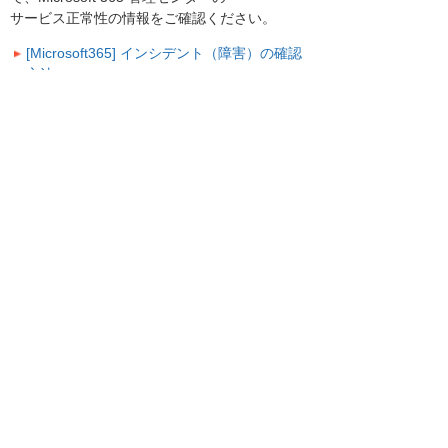
サービス正常性の情報をご確認ください。
[Microsoft365] インシデント（障害）の確認
方法
お客様には大変ご迷惑をお掛けいたしまして、
誠に申し訳ございません。
お客様マイページトップへ
お客様マイページ
最新のお知らせ
お知らせ
イベント・セミナー
お問い合わせ
ニュース・お知らせ
情報セキュリティ基本方針
個人情報保護方針
ソーシャルメディア利用方針
サイトの利用条件
ヘルプ
サイトマップ
English
©
2026 OTSUKA CORPORATION