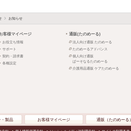
せ
お知らせ
お客様マイページ
通販(たのめーる)
お役立ち情報
法人向け通販 たのめーる
サポート
たのめーるアドバンス
契約・請求書
個人向け通販
ぱーそなるたのめーる
各種設定
介護用品通販 ケアたのめーる
ン・製品
お客様マイページ
通販（たのめーる