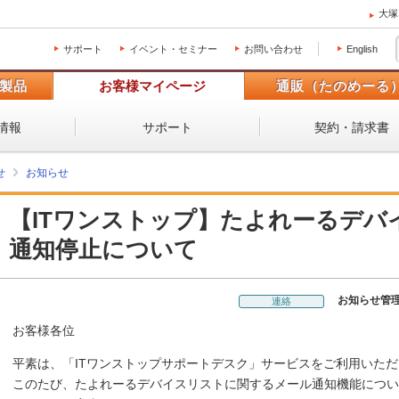
大塚
サポート
イベント・セミナー
お問い合わせ
English
製品
お客様マイページ
通販（たのめーる
情報
サポート
契約・請求書
せ
お知らせ
【ITワンストップ】たよれーるデバ
通知停止について
お知らせ管
連絡
お客様各位
平素は、「ITワンストップサポートデスク」サービスをご利用いた
このたび、たよれーるデバイスリストに関するメール通知機能につい