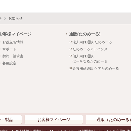
せ
お知らせ
お客様マイページ
通販(たのめーる)
お役立ち情報
法人向け通販 たのめーる
サポート
たのめーるアドバンス
契約・請求書
個人向け通販
ぱーそなるたのめーる
各種設定
介護用品通販 ケアたのめーる
ン・製品
お客様マイページ
通販（たのめーる