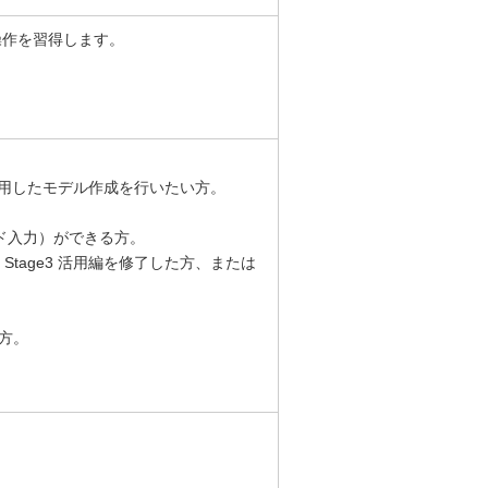
本操作を習得します。
能を活用したモデル作成を行いたい方。
ード入力）ができる方。
設定編、Stage3 活用編を修了した方、または
る方。