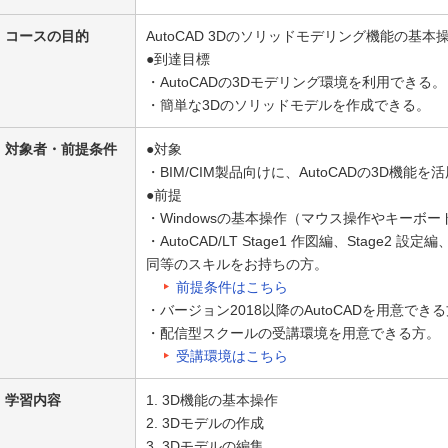
コースの目的
AutoCAD 3Dのソリッドモデリング機能の基
●到達目標
・AutoCADの3Dモデリング環境を利用できる。
・簡単な3Dのソリッドモデルを作成できる。
対象者・前提条件
●対象
・BIM/CIM製品向けに、AutoCADの3D機
●前提
・Windowsの基本操作（マウス操作やキーボ
・AutoCAD/LT Stage1 作図編、Stage2 
同等のスキルをお持ちの方。
前提条件はこちら
・バージョン2018以降のAutoCADを用意でき
・配信型スクールの受講環境を用意できる方。
受講環境はこちら
学習内容
1. 3D機能の基本操作
2. 3Dモデルの作成
3. 3Dモデルの編集