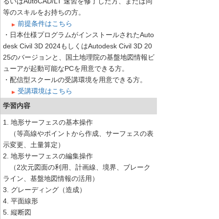
るいはAutoCAD/LT 速習を修了した方、または同
等のスキルをお持ちの方。
前提条件はこちら
・日本仕様プログラムがインストールされたAuto
desk Civil 3D 2024もしくはAutodesk Civil 3D 20
25のバージョンと、国土地理院の基盤地図情報ビ
ューアが起動可能なPCを用意できる方。
・配信型スクールの受講環境を用意できる方。
受講環境はこちら
学習内容
1. 地形サーフェスの基本操作
（等高線やポイントから作成、サーフェスの表
示変更、土量算定）
2. 地形サーフェスの編集操作
（2次元図面の利用、計画線、境界、ブレーク
ライン、基盤地図情報の活用）
3. グレーディング（造成）
4. 平面線形
5. 縦断図