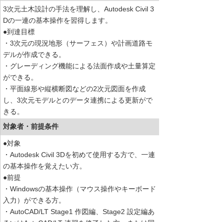
3次元土木設計の手法を理解し、Autodesk Civil 3
Dの一連の基本操作を習得します。
●到達目標
・3次元の現況地形（サーフェス）や計画道路モ
デルが作成できる。
・グレーディング機能による法面作成や土量算定
ができる。
・平面線形や縦横断図などの2次元図面を作成
し、3次元モデルとのデータ連携による更新がで
きる。
対象者・前提条件
●対象
・Autodesk Civil 3Dを初めて使用する方で、一連
の基本操作を覚えたい方。
●前提
・Windowsの基本操作（マウス操作やキーボード
入力）ができる方。
・AutoCAD/LT Stage1 作図編、Stage2 設定編あ