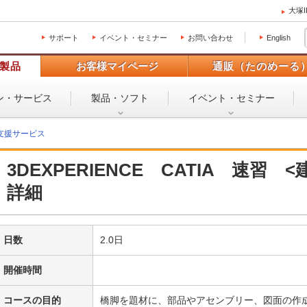
大塚
サポート
イベント・セミナー
お問い合わせ
English
製品
お客様マイページ
通販（たのめーる
ン・
サービス
製品・ソフト
イベント・
セミナー
支援サービス
3DEXPERIENCE CATIA 速習
詳細
日数
2.0日
開催時間
コースの目的
橋脚を題材に、部品やアセンブリー、図面の作成といっ