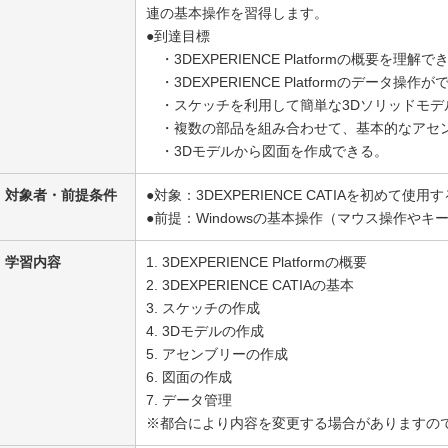
連の基本操作を習得します。
●到達目標
・3DEXPERIENCE Platformの概要を理解で
・3DEXPERIENCE Platformのデータ
・スケッチを利用して簡単な3Dソリッドモデ
・複数の部品を組み合わせて、基本的なアセ
・3Dモデルから図面を作成できる。
対象者・前提条件
●対象：3DEXPERIENCE CATIAを初めて使用
●前提：Windowsの基本操作（マウス操作や
学習内容
1. 3DEXPERIENCE Platformの概要
2. 3DEXPERIENCE CATIAの基本
3. スケッチの作成
4. 3Dモデルの作成
5. アセンブリーの作成
6. 図面の作成
7. データ管理
※都合により内容を変更する場合がありますの