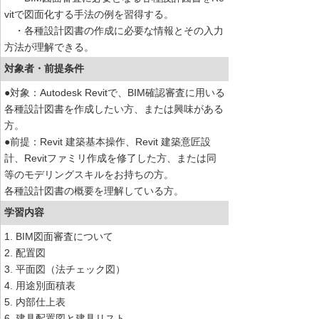
vitで図面化する手法の例を習得する。
・各種設計図書の作成に必要な情報とその入力
方法が理解できる。
対象者・前提条件
●対象：Autodesk Revitで、BIM確認審査に用いる
各種設計図書を作成したい方、または興味がある
方。
●前提：Revit 建築基本操作、Revit 建築意匠設
計、Revitファミリ作成を修了した方、または同
等のモデリングスキルをお持ちの方。
各種設計図書の概要を理解している方。
学習内容
1. BIM図面審査について
2. 配置図
3. 平面図（法チェック図）
4. 用途別面積表
5. 内部仕上表
6. 建具配置図と建具リスト