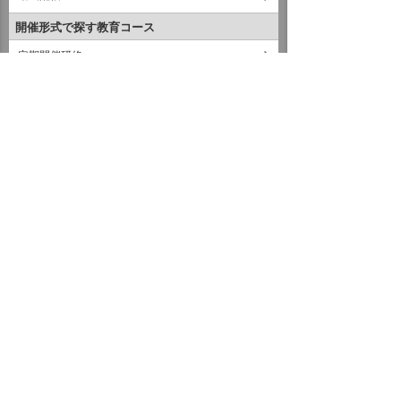
開催形式で探す教育コース
定期開催研修
企業研修（来場・出張）
eラーニング
お申し込み方法
来場型コースお申し込み方法
オンラインコースお申し込み方法
動画配信コースお申し込み方法
その他
スクール会場地図
ホーム
ソリューション・製品
人材育成支援サービス
イベント・セミナー
お問い合わせ