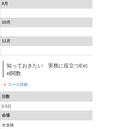
9月
10月
11月
知っておきたい 実務に役立つExc
el関数
コース詳細
日数
0.5日
会場
水道橋