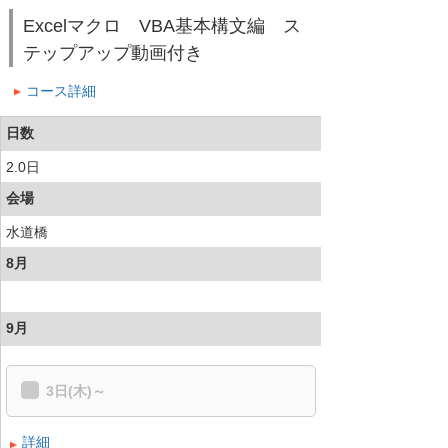
Excelマクロ VBA基本構文編 ス
テップアップ動画付き
コース詳細
日数
2.0日
会場
水道橋
8月
9月
3日(木)～
詳細