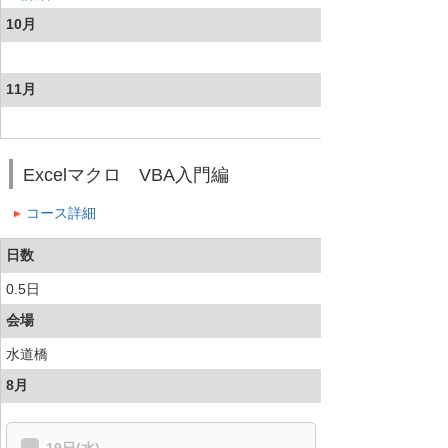
10月
11月
Excelマクロ VBA入門編
コース詳細
日数
0.5日
会場
水道橋
8月