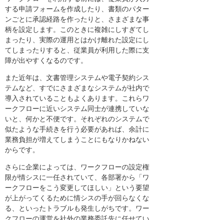
する申請フォームを作成したり、書類のパター
ンごとに承認経路を作ったりと、さまざまな事
柄を設定します。このときに複雑にしすぎてし
まったり、実際の運用とはかけ離れた設定にし
てしまったりすると、従業員が利用した際に支
障が出やすくなるのです。
また近年は、文書管理システムや電子契約シス
テムなど、すでにさまざまなシステムが社内で
導入されていることもよくあります。これらワ
ークフローに近いシステム同士が連携していな
いと、何かと不便です。それぞれのシステムで
似たような手続きを行う必要があれば、余計に
業務負担が増えてしまうことにもなりかねない
からです。
さらに企業によっては、ワークフローの設定権
限が情シスに一任されていて、各部署から「ワ
ークフローをこう変更してほしい」という要望
が上がってくるために情シスの手が回らなくな
る、といったトラブルも発生しがちです。ワー
クフローの運営を社外の業務委託先に任せてい