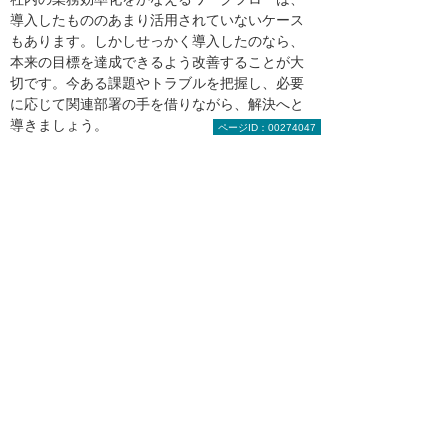
導入したもののあまり活用されていないケース
もあります。しかしせっかく導入したのなら、
本来の目標を達成できるよう改善することが大
切です。今ある課題やトラブルを把握し、必要
に応じて関連部署の手を借りながら、解決へと
導きましょう。
ページID：00274047
著者紹介：金指 歩
ライター・編集者。新卒で信託銀行に入社し
営業担当者として勤務したのち、不動産会社
や証券会社、ITベンチャーを経て独立。金融
やビジネス、人材系の取材記事やコラム記事
を制作している。
関連情報
eValue V 2nd Edition ワークフロー 導入
事例