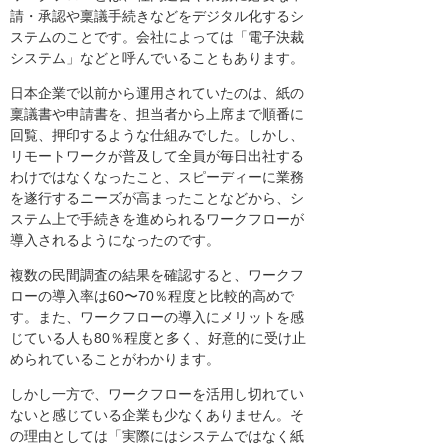
請・承認や稟議手続きなどをデジタル化するシ
ステムのことです。会社によっては「電子決裁
システム」などと呼んでいることもあります。
日本企業で以前から運用されていたのは、紙の
稟議書や申請書を、担当者から上席まで順番に
回覧、押印するような仕組みでした。しかし、
リモートワークが普及して全員が毎日出社する
わけではなくなったこと、スピーディーに業務
を遂行するニーズが高まったことなどから、シ
ステム上で手続きを進められるワークフローが
導入されるようになったのです。
複数の民間調査の結果を確認すると、ワークフ
ローの導入率は60〜70％程度と比較的高めで
す。また、ワークフローの導入にメリットを感
じている人も80％程度と多く、好意的に受け止
められていることがわかります。
しかし一方で、ワークフローを活用し切れてい
ないと感じている企業も少なくありません。そ
の理由としては「実際にはシステムではなく紙