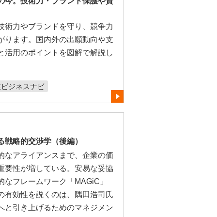
の今。技術力・ブランド保護や資
技術力やブランドを守り、競争力
がります。国内外の出願動向や支
と活用のポイントを図解で解説し
業ビジネスナビ
る戦略的交渉学（後編）
的なアライアンスまで、企業の価
重要性が増している。安易な妥協
なフレームワーク「MAGiC」
の有効性を説くのは、隅田浩司氏
へと引き上げるためのマネジメン