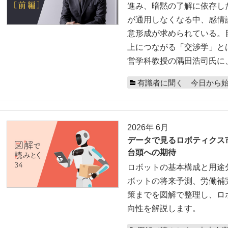
進み、暗黙の了解に依存し
が通用しなくなる中、感情
意形成が求められている。
上につながる「交渉学」と
営学科教授の隅田浩司氏に
有識者に聞く 今日から
2026年 6月
データで見るロボティクス
台頭への期待
ロボットの基本構成と用途
ボットの将来予測、労働補
策までを図解で整理し、ロ
向性を解説します。