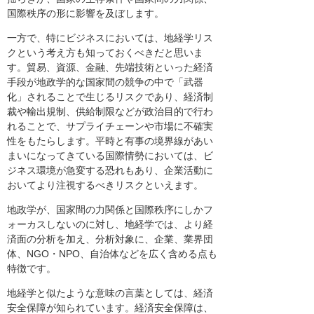
国際秩序の形に影響を及ぼします。
一方で、特にビジネスにおいては、地経学リス
クという考え方も知っておくべきだと思いま
す。貿易、資源、金融、先端技術といった経済
手段が地政学的な国家間の競争の中で「武器
化」されることで生じるリスクであり、経済制
裁や輸出規制、供給制限などが政治目的で行わ
れることで、サプライチェーンや市場に不確実
性をもたらします。平時と有事の境界線があい
まいになってきている国際情勢においては、ビ
ジネス環境が急変する恐れもあり、企業活動に
おいてより注視するべきリスクといえます。
地政学が、国家間の力関係と国際秩序にしかフ
ォーカスしないのに対し、地経学では、より経
済面の分析を加え、分析対象に、企業、業界団
体、NGO・NPO、自治体などを広く含める点も
特徴です。
地経学と似たような意味の言葉としては、経済
安全保障が知られています。経済安全保障は、