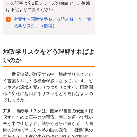
この記事は全2回シリーズの前編です。後編
は下記よりご覧ください。
激変する国際情勢をどう読み解く？「地
政学リスク」（後編）
地政学リスクをどう理解すればよ
いのか
――世界情勢が激変する中、地政学リスクとい
う言葉を耳にする機会が多くなっています。ビ
ジネスの環境も変わりつつありますが、国際関
係の変化に起因するリスクをどう見ればよいの
でしょうか。
井川
地政学リスクは、国家が自国の安全を確
保するために軍事力や同盟、領土を巡って競い
合う中で生じます。戦争や紛争に限らず、大国
間の緊張の高まりや勢力圏の変化、同盟関係の
揺らぎが、国家の生存条件や国家間の力関係、