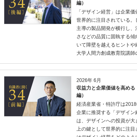
編）
「デザイン経営」は企業価
世界的に注目されている。
主導の製品開発が横行し、消
さなどの品質に固執する傾
いて障壁を越えるヒントや
大学人間力創成教育院講師
2026年 6月
収益力と企業価値を高める
編）
経済産業省・特許庁は201
企業に推奨する「デザイン
は、デザインへの投資が大
上の鍵として世界的に注目