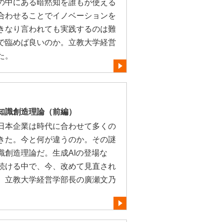
の中にある暗黙知を誰もが使える
合わせることでイノベーションを
きなり言われても実践するのは難
で臨めば良いのか。立教大学経営
た。
い知識創造理論（前編）
日本企業は時代に合わせて多くの
きた。今と何が違うのか。その謎
識創造理論だ。生成AIの登場な
続ける中で、今、改めて見直され
、立教大学経営学部長の廣瀬文乃