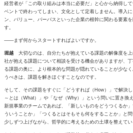
経営者が「この取り組みは本当に必要だ」と心から納得して
ベントで終わってしまい、文化として定着しません。導入に
ン、バリュー、パーパスといった企業の根幹に関わる要素を
す。
――まず何からスタートすればよいですか。
堀越
大切なのは、自分たちが抱えている課題の解像度を上
社が抱える課題について相談を受ける機会がありますが、丁
る課題の奥に、より根本的な問題が隠れていることが少なく
うべきは、課題を解きほぐすことなのです。
そして、その課題をすぐに「どうすれば（How）」で解決
～とは（What）」や「なぜ（Why）」という問いに置き
新規事業のチームであれば、「新しいものをどうつくるか」
ういうことか」「つくるとはそもそも何をすることか」と問
少しずつ上げながら、哲学的に考えるための土壌を整えてい