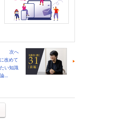
次へ
代に改めて
たい知識
...
る