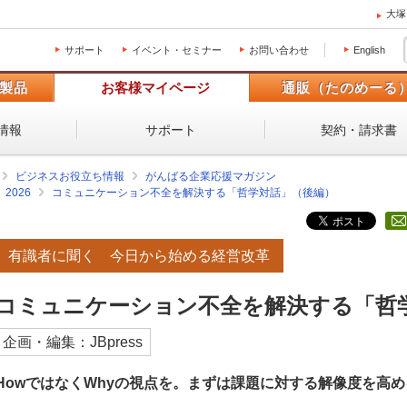
大塚
サポート
イベント・セミナー
お問い合わせ
English
製品
お客様マイページ
通販（たのめーる
情報
サポート
契約・請求書
ビジネスお役立ち情報
がんばる企業応援マガジン
2026
コミュニケーション不全を解決する「哲学対話」（後編）
有識者に聞く 今日から始める経営改革
コミュニケーション不全を解決する「哲
企画・編集：JBpress
HowではなくWhyの視点を。まずは課題に対する解像度を高