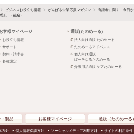
ビジネスお役立ち情報
がんばる企業応援マガジン
有識者に聞く 今日か
対話」（後編）
お客様マイページ
通販(たのめーる)
お役立ち情報
法人向け通販 たのめーる
サポート
たのめーるアドバンス
契約・請求書
個人向け通販
ぱーそなるたのめーる
各種設定
介護用品通販 ケアたのめーる
ン・製品
お客様マイページ
通販（たのめーる
本方針
個人情報保護方針
ソーシャルメディア利用方針
サイトの利用条件