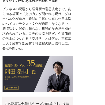
る文化」の先にある合意形成の三原則
ビジネスの現場から経営層の意思決定まで、あ
らゆる場面で「交渉力」が問われる現代。グロ
ーバル化が進み、暗黙の了解に依存した日本型
のハイコンテクスト文化が通用しなくなる中、
感情論や力関係に頼らない建設的な合意形成が
求められている。目先の妥協を防ぎ、企業価値
の向上につながる「交渉学」とは何か。東京富
士大学経営学部経営学科教授の隅田浩司氏に、
要点を聞いた。
この記事は全2回シリーズの前編です。後編