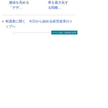
価値を高める
果を最大化す
「デザ...
る戦略...
有識者に聞く 今日から始める経営改革のト
ップへ
ページID：00307370
お役立ち情報トップへ戻る
ナビゲーションメニュー
ビジネスお役立ち情報
がんばる企業応援マガジン
有識者に聞く 今日から始める経営改革
2026年 記事一覧