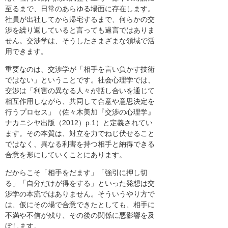
至るまで、日常のあらゆる場面に存在します。
社員が出社してから帰宅するまで、何らかの交
渉を繰り返していると言っても過言ではありま
せん。交渉学は、そうしたさまざまな領域で活
用できます。
重要なのは、交渉学が「相手を言い負かす技術
ではない」ということです。社会心理学では、
交渉は「利害の異なる人々が話し合いを通じて
相互作用しながら、共同して合意や意思決定を
行うプロセス」（佐々木美加『交渉の心理学』
ナカニシヤ出版（2012）p.1）と定義されてい
ます。その本質は、対立を力でねじ伏せること
ではなく、異なる利害を持つ相手と納得できる
合意を形にしていくことにあります。
だからこそ「相手をだます」「強引に押し切
る」「自分だけが得をする」といった発想は交
渉学の本流ではありません。そういうやり方で
は、仮にその場で合意できたとしても、相手に
不満や不信が残り、その後の関係に悪影響を及
ぼします。