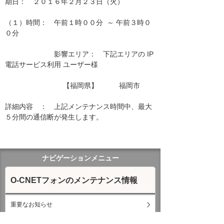
期日：　２０１６年２月２３日（火）

（１）時間：　午前１時００分  ～ 午前３時０
０分

　　　　　　　影響エリア：　下記エリアの IP
電話サービス利用 ユーザー様　　

　　　　　　　　 【福岡県】　　　福岡市　

詳細内容　：　上記メンテナンス時間中、最大
５分間の通信断が発生します。

ナビゲーションメニュー
O-CNETフォンのメンテナンス情報
重要なお知らせ
通信・通話障害のお知らせ