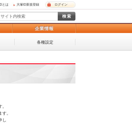
IDとは
大塚ID新規登録
ログイン
）
企業情報
各種設定
 

。 

し
