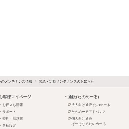
ォンのメンテナンス情報
緊急・定期メンテナンスのお知らせ
お客様マイページ
通販(たのめーる)
お役立ち情報
法人向け通販 たのめーる
サポート
たのめーるアドバンス
契約・請求書
個人向け通販
ぱーそなるたのめーる
各種設定