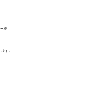
ー様　　

ます。
