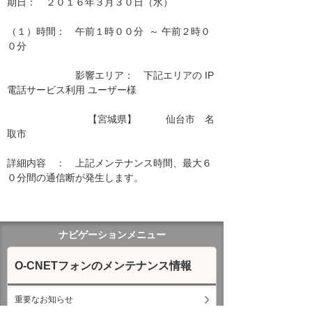
期日：　２０１６年３月３０日（水）

（１）時間：　午前１時００分  ～ 午前２時０
０分

　　　　　　　影響エリア：　下記エリアの IP
電話サービス利用 ユーザー様　　

　　　　　　　　 【宮城県】　　　仙台市　名
取市　

詳細内容　：　上記メンテナンス時間、最大６
０分間の通信断が発生します。

ナビゲーションメニュー
O-CNETフォンのメンテナンス情報
重要なお知らせ