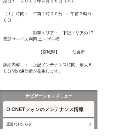
期日：　２０１６年４月２８日（木）

（１）時間：　午前２時００分  ～ 午前３時０
０分

　　　　　　　影響エリア：　下記エリアの IP
電話サービス利用 ユーザー様　　

　　　　　　　　 【宮城県】　　　仙台市　　

詳細内容　：　上記メンテナンス時間、最大６
０分間の通信断が発生します。

ナビゲーションメニュー
O-CNETフォンのメンテナンス情報
重要なお知らせ
通信・通話障害のお知らせ