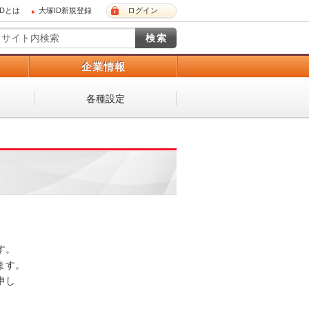
IDとは
大塚ID新規登録
ログイン
）
企業情報
各種設定
 

。 

し
