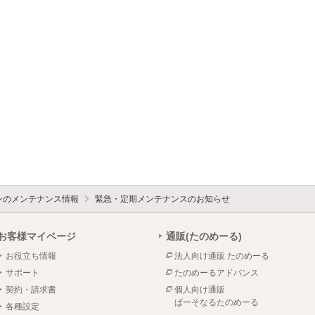
ォンのメンテナンス情報
緊急・定期メンテナンスのお知らせ
お客様マイページ
通販(たのめーる)
お役立ち情報
法人向け通販 たのめーる
サポート
たのめーるアドバンス
契約・請求書
個人向け通販
ぱーそなるたのめーる
各種設定