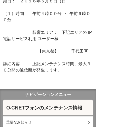
期日：　２０１６年５月８日（日）

（１）時間：　午前４時００分  ～ 午前６時０
０分

　　　　　　　影響エリア：　下記エリアの IP
電話サービス利用 ユーザー様　　

　　　　　　　　 【東京都】　　　千代田区　

詳細内容　：　上記メンテナンス時間、最大３
０分間の通信断が発生します。

ナビゲーションメニュー
O-CNETフォンのメンテナンス情報
重要なお知らせ
通信・通話障害のお知らせ