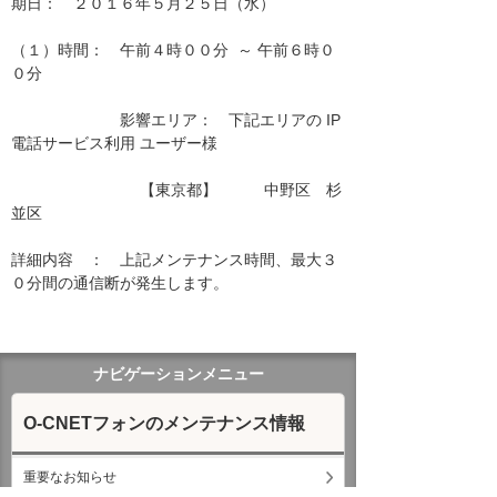
期日：　２０１６年５月２５日（水）

（１）時間：　午前４時００分  ～ 午前６時０
０分

　　　　　　　影響エリア：　下記エリアの IP
電話サービス利用 ユーザー様　　

　　　　　　　　 【東京都】　　　中野区　杉
並区　　　

詳細内容　：　上記メンテナンス時間、最大３
０分間の通信断が発生します。

ナビゲーションメニュー
O-CNETフォンのメンテナンス情報
重要なお知らせ