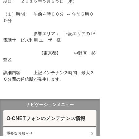
期日：　２０１６年５月２５日（水）

（１）時間：　午前４時００分  ～ 午前６時０
０分

　　　　　　　影響エリア：　下記エリアの IP
電話サービス利用 ユーザー様　　

　　　　　　　　 【東京都】　　　中野区　杉
並区　　　

詳細内容　：　上記メンテナンス時間、最大３
０分間の通信断が発生します。

ナビゲーションメニュー
O-CNETフォンのメンテナンス情報
重要なお知らせ