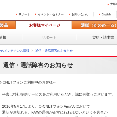
大塚
サポート
イベント・セミナー
お問い合わせ
English
製品
お客様マイページ
通販（たのめーる
情報
サポート
契約・請求書
ォンのメンテナンス情報
通信・通話障害のお知らせ
通信・通話障害のお知らせ
O-CNETフォンご利用中のお客様へ

　平素は弊社提供サービスをご利用いただき、誠に有難うございます。

　2016年5月17日より、O-CNETフォンAmaVoにおいて

　通話が途切れる、FAXの通信が正常に行われないという不具合が
