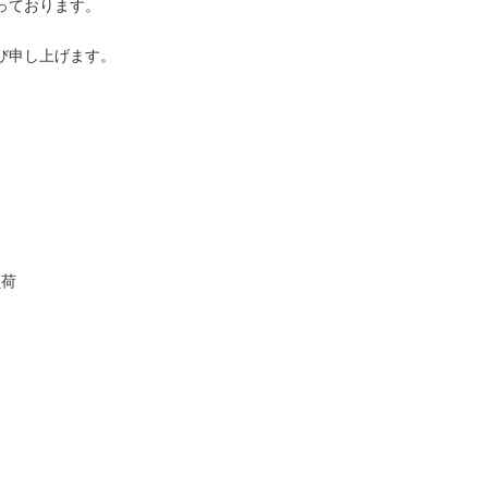
ております。

申し上げます。



荷
