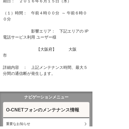
期日：　２０１６年６月１５日（水）

（１）時間：　午前４時００分  ～ 午前６時０
０分

　　　　　　　影響エリア：　下記エリアの IP
電話サービス利用 ユーザー様　　

　　　　　　　　 【大阪府】　　　大阪
市　　　　　

詳細内容　：　上記メンテナンス時間、最大５
分間の通信断が発生します。

ナビゲーションメニュー
O-CNETフォンのメンテナンス情報
重要なお知らせ