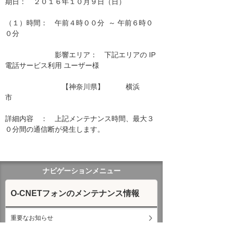
期日：　２０１６年１０月９日（日）

（１）時間：　午前４時００分  ～ 午前６時０
０分

　　　　　　　影響エリア：　下記エリアの IP
電話サービス利用 ユーザー様　　

　　　　　　　　【神奈川県】　　　横浜
市　　

詳細内容　：　上記メンテナンス時間、最大３
０分間の通信断が発生します。

ナビゲーションメニュー
O-CNETフォンのメンテナンス情報
重要なお知らせ