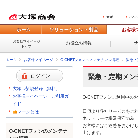
サポート
イベ
ホーム
ソリューション・製品
お客様
お客様マイページ
お役立ち情報
トップ
ホーム
お客様マイページ
O-CNETフォンのメンテナンス情報
緊急・
緊急・定期メン
ログイン
大塚ID新規登録（無料）
お客様マイページ ご利用ガ
O-CNETフォンご利用中のお
イド
日頃より弊社サービスをご利
マークとは
ネットワーク機器保守の為、
お客様にはご迷惑をおかけし
O-CNETフォンのメンテナ
上げます。 
