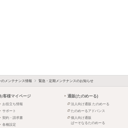
ォンのメンテナンス情報
緊急・定期メンテナンスのお知らせ
お客様マイページ
通販(たのめーる)
お役立ち情報
法人向け通販 たのめーる
サポート
たのめーるアドバンス
契約・請求書
個人向け通販
ぱーそなるたのめーる
各種設定