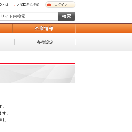
IDとは
大塚ID新規登録
ログイン
）
企業情報
各種設定
 

。 

し
