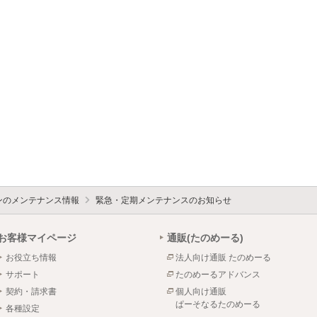
ォンのメンテナンス情報
緊急・定期メンテナンスのお知らせ
お客様マイページ
通販(たのめーる)
お役立ち情報
法人向け通販 たのめーる
サポート
たのめーるアドバンス
契約・請求書
個人向け通販
ぱーそなるたのめーる
各種設定