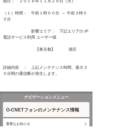
期日：　２０１６年１１月２９日（火）

（１）時間：　午前１時００分  ～ 午前３時０
０分

　　　　　　　影響エリア：　下記エリアの IP
電話サービス利用 ユーザー様　　

　　　　　　　　【東京都】　　　 港区　 
詳細内容　：　上記メンテナンス時間、最大３
０分間の通信断が発生します。

ナビゲーションメニュー
O-CNETフォンのメンテナンス情報
重要なお知らせ