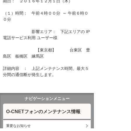
期日：　２０１６年１２月１日（木）

（１）時間：　午前４時００分  ～ 午前６時０
０分

　　　　　　　影響エリア：　下記エリアの IP
電話サービス利用 ユーザー様　　

　　　　　　　　【東京都】　　　 台東区　豊
島区　板橋区　練馬区　　 　　　　

詳細内容　：　上記メンテナンス時間、最大５
分間の通信断が発生します。

ナビゲーションメニュー
O-CNETフォンのメンテナンス情報
重要なお知らせ